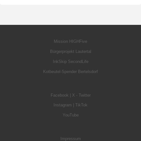
Mission HIGHFive
Bürgerprojekt Lautertal
InkSkip SecondLife
Kotbeutel-Spender Bertelsdorf
Facebook
|
X - Twitter
Instagram
|
TikTok
YouTube
Impressum